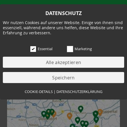
DATENSCHUTZ
Wir nutzen Cookies auf unserer Website. Einige von ihnen sind
essenziell, während andere uns helfen, diese Website und Ihre
Erfahrung zu verbessern.
FRISCHES BROT IN IHRER
Essential
Marketing
NÄHE
Hier finden Sie unsere Filialen, Ihr nächstes Lieblingsbrot
und Interessantes zum Unternehmen Schüren.
Essential (3)
COOKIE-DETAILS
|
DATENSCHUTZERKLÄRUNG
Name:
Cookie Hinweis
Zweck:
Speichert die Cookie-Einstellungen des Besuchers
Cookies:
allowCookie
Laufzeit:
3 Monate