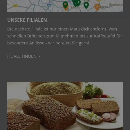
Name:
Session
Zweck:
Speichert die aktuelle Session des Besuchers
Cookies:
PHPSESSID
UNSERE FILIALEN
Laufzeit:
Dauer der Browsersitzung
Die nächste Filiale ist nur einen Mausklick entfernt. Vom
Name:
Resolution
schnellen Brötchen zum Mitnehmen bis zur Kaffeetafel für
Zweck:
Speichert die Auflösung des Browserfensters
besondere Anlässe - wir beraten Sie gern!
Cookies:
resolution
Laufzeit:
Dauer der Browsersitzung
FILIALE FINDEN