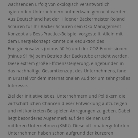
Name:
Session
wachsenden Erfolg von ökologisch verantwortlich
Zweck:
Speichert die aktuelle Session des Besuchers
agierenden Unternehmern aufmerksam gemacht werden.
Cookies:
PHPSESSID
Aus Deutschland hat der Hildener Bäckermeister Roland
Laufzeit:
Dauer der Browsersitzung
Schüren für Ihr Bäcker Schüren sein Öko-Management-
Konzept als Best-Practice-Beispiel vorgestellt. Allein mit
Name:
Resolution
dem Energiekonzept konnte die Reduktion des
Zweck:
Speichert die Auflösung des Browserfensters
Energieeinsatzes (minus 50 %) und der CO2-Emmissionen
Cookies:
resolution
(minus 91 %) beim Betrieb der Backstube erreicht werden.
Laufzeit:
Dauer der Browsersitzung
Diese extrem große Effizienzsteigerung, eingebunden in
das nachhaltige Gesamtkonzept des Unternehmens, fand
in Brüssel vor dem internationalen Auditorium sehr großes
Interesse.
Ziel der Initiative ist es, Unternehmern und Politikern die
wirtschaftlichen Chancen dieser Entwicklung aufzuzeigen
und mit konkreten Beispielen Anregungen zu geben. Dabei
liegt besonderes Augenmerk auf den kleinen und
mittleren Unternehmen (KMU). Diese oft inhabergeführten
Unternehmen haben schon aufgrund der kürzeren