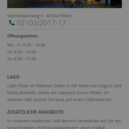
Name:
Session
Zweck:
Speichert die aktuelle Session des Besuchers
Mühlenbachweg 9 · 40724 Hilden
Cookies:
PHPSESSID
02103/2017-17
Laufzeit:
Dauer der Browsersitzung
Name:
Resolution
Öffnungszeiten:
Zweck:
Speichert die Auflösung des Browserfensters
Mo - Fr: 6:30 - 18:30
Cookies:
resolution
Sa: 6:30 - 14:00
Laufzeit:
Dauer der Browsersitzung
So: 8:00 - 11:00
LAGE:
Café-Filiale im Hildener Osten in der Nähe von Selgros und
Edeka Breidohr direkt am Ladepark Kreuz Hilden. Im
Sommer lädt unsere Terrasse auf einen Cafésnack ein.
ZUSÄTZLICHE ANGEBOTE:
In unserem modernen Café-Bereich verwöhnen wir Sie mit
verschiedenen Frühstücksangeboten, einer großen