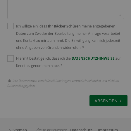
Ich willige ein, dass
Ihr Bäcker Schüren
meine angegebenen
Daten zum Zwecke der Bearbeitung meiner Anfrage verarbeitet
und Kontakt zu mir aufnimmt. Die Einwilligung kann ich jederzeit
ohne Angaben von Gründen widerrufen. *
Hiermit bestätige ich, dass ich die
DATENSCHUTZHINWEISE
zur
Kenntnis genommen habe. *
Ihre Daten werden verschlüsselt übertragen, vertraulich behandelt und nicht an
Dritte weitergegeben.
ABSENDEN
Sitemap
Datenschutz
Impressum
design by wavepoint