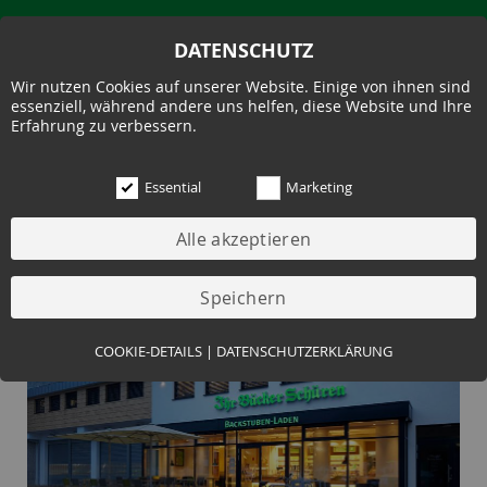
DATENSCHUTZ
Wir nutzen Cookies auf unserer Website. Einige von ihnen sind
essenziell, während andere uns helfen, diese Website und Ihre
Erfahrung zu verbessern.
Essential
Marketing
HILDEN - BACKSTUBEN LADEN
Essential (3)
COOKIE-DETAILS
|
DATENSCHUTZERKLÄRUNG
Name:
Cookie Hinweis
Zweck:
Speichert die Cookie-Einstellungen des Besuchers
Cookies:
allowCookie
Laufzeit:
3 Monate