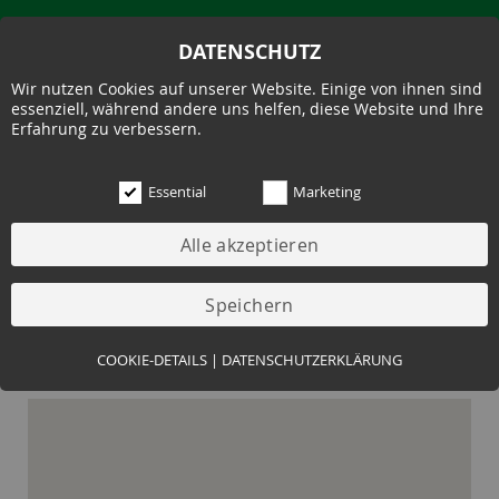
DATENSCHUTZ
Wir nutzen Cookies auf unserer Website. Einige von ihnen sind
essenziell, während andere uns helfen, diese Website und Ihre
Erfahrung zu verbessern.
Essential
Marketing
·
Essential (3)
COOKIE-DETAILS
|
DATENSCHUTZERKLÄRUNG
Name:
Cookie Hinweis
Zweck:
Speichert die Cookie-Einstellungen des Besuchers
Cookies:
allowCookie
Laufzeit:
3 Monate