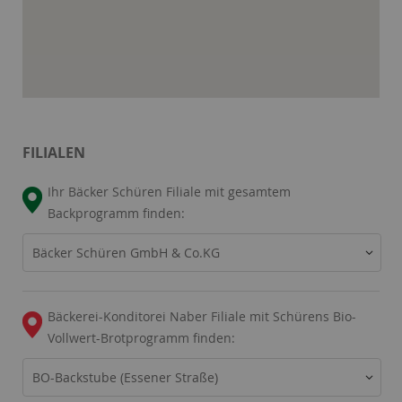
Name:
Session
Zweck:
Speichert die aktuelle Session des Besuchers
Cookies:
PHPSESSID
Laufzeit:
Dauer der Browsersitzung
Name:
Resolution
Zweck:
Speichert die Auflösung des Browserfensters
Cookies:
resolution
FILIALEN
Laufzeit:
Dauer der Browsersitzung
Ihr Bäcker Schüren Filiale mit gesamtem
Backprogramm finden:
Bäcker Schüren GmbH & Co.KG
Bäckerei-Konditorei Naber Filiale mit Schürens Bio-
Vollwert-Brotprogramm finden:
BO-Backstube (Essener Straße)