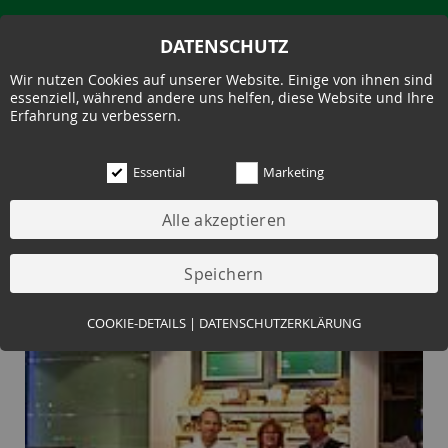
DATENSCHUTZ
Wir nutzen Cookies auf unserer Website. Einige von ihnen sind
essenziell, während andere uns helfen, diese Website und Ihre
Erfahrung zu verbessern.
Essential
Marketing
ERKRATH-CITY - REWE
STOCKHAUSEN
Essential (3)
COOKIE-DETAILS
|
DATENSCHUTZERKLÄRUNG
Name:
Cookie Hinweis
Zweck:
Speichert die Cookie-Einstellungen des Besuchers
Cookies:
allowCookie
Laufzeit:
3 Monate