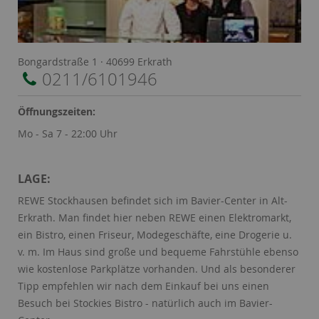
Name:
Session
Zweck:
Speichert die aktuelle Session des Besuchers
Cookies:
PHPSESSID
Laufzeit:
Dauer der Browsersitzung
Bongardstraße 1 · 40699 Erkrath
0211/6101946
Name:
Resolution
Zweck:
Speichert die Auflösung des Browserfensters
Öffnungszeiten:
Cookies:
resolution
Mo - Sa 7 - 22:00 Uhr
Laufzeit:
Dauer der Browsersitzung
LAGE:
REWE Stockhausen befindet sich im Bavier-Center in Alt-
Erkrath. Man findet hier neben REWE einen Elektromarkt,
ein Bistro, einen Friseur, Modegeschäfte, eine Drogerie u.
v. m. Im Haus sind große und bequeme Fahrstühle ebenso
wie kostenlose Parkplätze vorhanden. Und als besonderer
Tipp empfehlen wir nach dem Einkauf bei uns einen
Besuch bei Stockies Bistro - natürlich auch im Bavier-