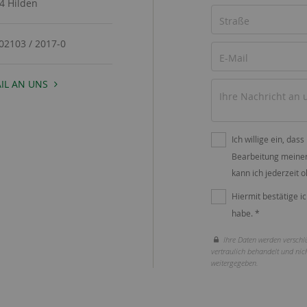
4 Hilden
02103 / 2017-0
IL AN UNS
Ich willige ein, dass
Bearbeitung meiner 
kann ich jederzeit
Hiermit bestätige ic
habe. *
Ihre Daten werden verschlü
vertraulich behandelt und nich
weitergegeben.