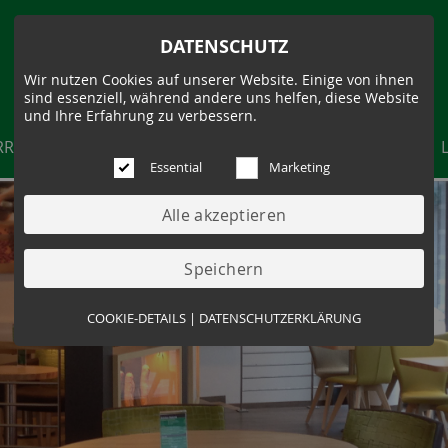
DATENSCHUTZ
Wir nutzen Cookies auf unserer Website. Einige von ihnen
sind essenziell, während andere uns helfen, diese Website
und Ihre Erfahrung zu verbessern.
RRIERE
AKTUELLES
PRODUKTE
FILIALEN
Essential
Marketing
Essential (3)
COOKIE-DETAILS
|
DATENSCHUTZERKLÄRUNG
Name:
Cookie Hinweis
Zweck:
Speichert die Cookie-Einstellungen des
Besuchers
Cookies:
allowCookie
Laufzeit:
3 Monate