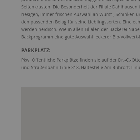
Seitenkrusten. Die Besonderheit der Filiale Dahlhausen 
riesigen, immer frischen Auswahl an Wurst-, Schinken un
den passenden Belag für seine Lieblingssorten. Eine 
werden neidisch. Wie in allen Filialen der Bäckerei Nab
Backprogramm eine gute Auswahl leckerer Bio-Vollwert-B
PARKPLATZ:
Pkw: Öffentliche Parkplätze finden sie auf der Dr.-C.-Ot
und Straßenbahn-Linie 318, Haltestelle Am Ruhrort: Lini