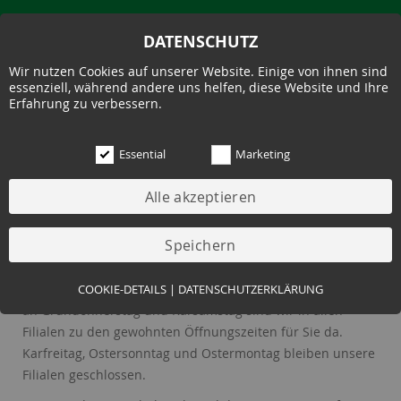
DATENSCHUTZ
Wir nutzen Cookies auf unserer Website. Einige von ihnen sind
essenziell, während andere uns helfen, diese Website und Ihre
Erfahrung zu verbessern.
Essential
Marketing
11.04.2025
ÖFFNUNGSZEITEN OSTERN
Liebe Kundinnen und Kunden,
Essential (3)
COOKIE-DETAILS
|
DATENSCHUTZERKLÄRUNG
an Gründonnerstag und Karsamstag sind wir in allen
Name:
Cookie Hinweis
Filialen zu den gewohnten Öffnungszeiten für Sie da.
Zweck:
Speichert die Cookie-Einstellungen des Besuchers
Karfreitag, Ostersonntag und Ostermontag bleiben unsere
Cookies:
allowCookie
Filialen geschlossen.
Laufzeit:
3 Monate