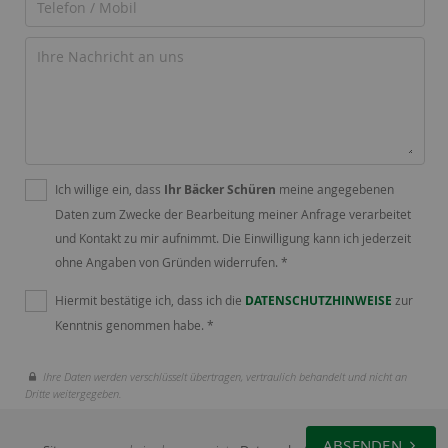
Ich willige ein, dass
Ihr Bäcker Schüren
meine angegebenen
Daten zum Zwecke der Bearbeitung meiner Anfrage verarbeitet
und Kontakt zu mir aufnimmt. Die Einwilligung kann ich jederzeit
ohne Angaben von Gründen widerrufen. *
Hiermit bestätige ich, dass ich die
DATENSCHUTZHINWEISE
zur
Kenntnis genommen habe. *
Ihre Daten werden verschlüsselt übertragen, vertraulich behandelt und nicht an
Dritte weitergegeben.
ABSENDEN