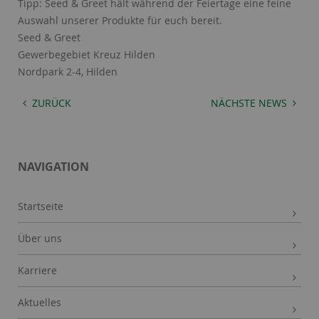
Tipp: Seed & Greet hält während der Feiertage eine feine
Name:
Session
Auswahl unserer Produkte für euch bereit.
Zweck:
Speichert die aktuelle Session des Besuchers
Seed & Greet
Cookies:
PHPSESSID
Gewerbegebiet Kreuz Hilden
Laufzeit:
Dauer der Browsersitzung
Nordpark 2-4, Hilden
Name:
Resolution
Zweck:
Speichert die Auflösung des Browserfensters
ZURÜCK
NÄCHSTE NEWS
Cookies:
resolution
Laufzeit:
Dauer der Browsersitzung
NAVIGATION
Startseite
Über uns
Karriere
Aktuelles