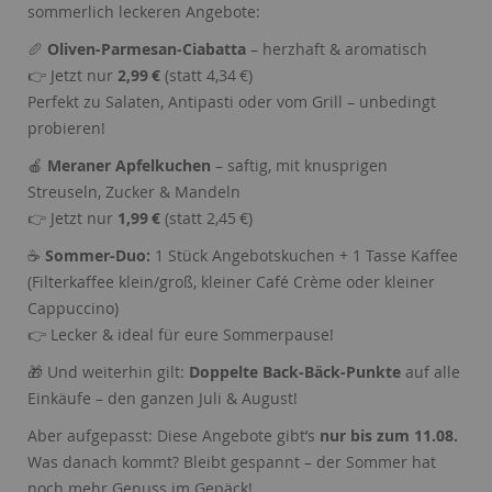
sommerlich leckeren Angebote:
Name:
Session
Zweck:
Speichert die aktuelle Session des Besuchers
🥖
Oliven-Parmesan-Ciabatta
– herzhaft & aromatisch
Cookies:
PHPSESSID
👉 Jetzt nur
2,99 €
(statt 4,34 €)
Laufzeit:
Dauer der Browsersitzung
Perfekt zu Salaten, Antipasti oder vom Grill – unbedingt
Name:
Resolution
probieren!
Zweck:
Speichert die Auflösung des Browserfensters
🍎
Meraner Apfelkuchen
– saftig, mit knusprigen
Cookies:
resolution
Streuseln, Zucker & Mandeln
Laufzeit:
Dauer der Browsersitzung
👉 Jetzt nur
1,99 €
(statt 2,45 €)
☕
Sommer-Duo:
1 Stück Angebotskuchen + 1 Tasse Kaffee
(Filterkaffee klein/groß, kleiner Café Crème oder kleiner
Cappuccino)
👉 Lecker & ideal für eure Sommerpause!
🎁 Und weiterhin gilt:
Doppelte Back-Bäck-Punkte
auf alle
Einkäufe – den ganzen Juli & August!
Aber aufgepasst: Diese Angebote gibt’s
nur bis zum 11.08.
Was danach kommt? Bleibt gespannt – der Sommer hat
noch mehr Genuss im Gepäck!