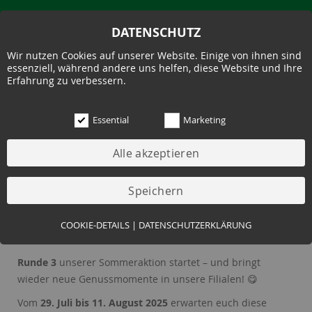
DATENSCHUTZ
Wir nutzen Cookies auf unserer Website. Einige von ihnen sind
essenziell, während andere uns helfen, diese Website und Ihre
Erfahrung zu verbessern.
Essential
Marketing
29.07.2025
🌞 SOMMER, SONNE – UNSERE
ANGEBOTE VOM 29.07. BIS
Essential (3)
COOKIE-DETAILS
|
DATENSCHUTZERKLÄRUNG
11.08. 🌞
Name:
Cookie Hinweis
Runde 3
unserer Sommeraktion startet – und bringt
Zweck:
Speichert die Cookie-Einstellungen des Besuchers
wieder neue Genussmomente in unsere Filialen! 😋
Cookies:
allowCookie
Laufzeit:
3 Monate
Vom
29. Juli bis 11. August 2025
erwarten euch diese