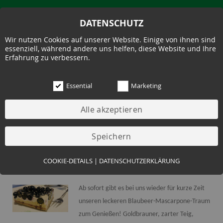
DATENSCHUTZ
Wir nutzen Cookies auf unserer Website. Einige von ihnen sind
essenziell, während andere uns helfen, diese Website und Ihre
Erfahrung zu verbessern.
Essential
Marketing
19.05.2026
BLAUBEER-MASCARPONE-
TRAUM - PURE FREUDE DURCH
Essential (3)
COOKIE-DETAILS
|
DATENSCHUTZERKLÄRUNG
EINZIGARTIGEN GESCHMACK
Name:
Cookie Hinweis
Zweck:
Speichert die Cookie-Einstellungen des Besuchers
Ab sofort gibt es bei uns wieder für kurze Zeit
Cookies:
allowCookie
unseren leckeren Blaubeer-Mascarpone-Traum
Laufzeit:
3 Monate
zum Genießen! Goldbrauner, zarter Teig,