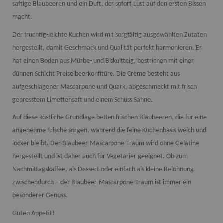
saftige Blaubeeren und ein Duft, der sofort Lust auf den ersten Bissen
Name:
Session
Zweck:
Speichert die aktuelle Session des Besuchers
macht.
Cookies:
PHPSESSID
Der fruchtig-leichte Kuchen wird mit sorgfältig ausgewählten Zutaten
Laufzeit:
Dauer der Browsersitzung
hergestellt, damit Geschmack und Qualität perfekt harmonieren. Er
Name:
Resolution
hat einen Boden aus Mürbe- und Biskuitteig, bestrichen mit einer
Zweck:
Speichert die Auflösung des Browserfensters
dünnen Schicht Preiselbeerkonfitüre. Die Crème besteht aus
Cookies:
resolution
aufgeschlagener Mascarpone und Quark, abgeschmeckt mit frisch
Laufzeit:
Dauer der Browsersitzung
gepresstem Limettensaft und einem Schuss Sahne.
Auf diese köstliche Grundlage betten frischen Blaubeeren, die für eine
angenehme Frische sorgen, während die feine Kuchenbasis weich und
locker bleibt.
Der Blaubeer-Mascarpone-Traum wird ohne Gelatine
hergestellt und ist daher auch für Vegetarier geeignet.
Ob zum
Nachmittagskaffee, als Dessert oder einfach als kleine Belohnung
zwischendurch – der Blaubeer-Mascarpone-Traum ist immer ein
besonderer Genuss.
Guten Appetit!