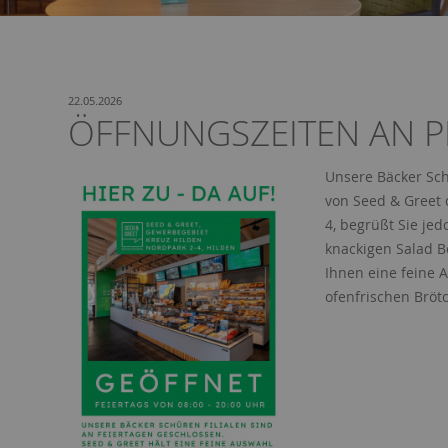
Name:
Session
Zweck:
Speichert die aktuelle Session des Besuchers
Cookies:
PHPSESSID
Laufzeit:
Dauer der Browsersitzung
22.05.2026
ÖFFNUNGSZEITEN AN P
Name:
Resolution
Zweck:
Speichert die Auflösung des Browserfensters
Cookies:
resolution
Unsere Bäcker Sch
Laufzeit:
Dauer der Browsersitzung
von Seed & Greet 
4 , begrüßt Sie je
knackigen Salad B
Ihnen eine feine
ofenfrischen Bröt
Seed & Greet,
Gewerbegebiet
Kreuz hilden