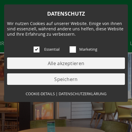
DATENSCHUTZ
Wir nutzen Cookies auf unserer Website. Einige von ihnen
sind essenziell, während andere uns helfen, diese Website
und Ihre Erfahrung zu verbessern.
RRIERE
AKTUELLES
PRODUKTE
FILIALEN
Essential
Marketing
Essential (3)
COOKIE-DETAILS
|
DATENSCHUTZERKLÄRUNG
Name:
Cookie Hinweis
Zweck:
Speichert die Cookie-Einstellungen des
Besuchers
Cookies:
allowCookie
Laufzeit:
3 Monate