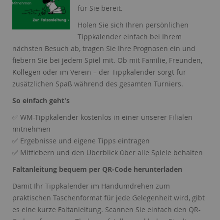
Name:
Session
für Sie bereit.
Zweck:
Speichert die aktuelle Session des Besuchers
Holen Sie sich Ihren persönlichen
Cookies:
PHPSESSID
Tippkalender einfach bei Ihrem
Laufzeit:
Dauer der Browsersitzung
nächsten Besuch ab, tragen Sie Ihre Prognosen ein und
Name:
Resolution
fiebern Sie bei jedem Spiel mit. Ob mit Familie, Freunden,
Zweck:
Speichert die Auflösung des Browserfensters
Kollegen oder im Verein – der Tippkalender sorgt für
Cookies:
resolution
zusätzlichen Spaß während des gesamten Turniers.
Laufzeit:
Dauer der Browsersitzung
So einfach geht's
WM-Tippkalender kostenlos in einer unserer Filialen
✅
mitnehmen
Ergebnisse und eigene Tipps eintragen
✅
Mitfiebern und den Überblick über alle Spiele behalten
✅
Faltanleitung bequem per QR-Code herunterladen
Damit Ihr Tippkalender im Handumdrehen zum
praktischen Taschenformat für jede Gelegenheit wird, gibt
es eine kurze Faltanleitung. Scannen Sie einfach den QR-