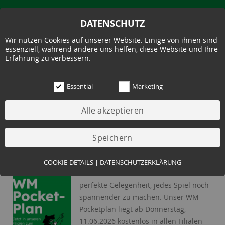
DATENSCHUTZ
Wir nutzen Cookies auf unserer Website. Einige von ihnen sind
essenziell, während andere uns helfen, diese Website und Ihre
Erfahrung zu verbessern.
Essential
Marketing
10.06.2026
UNSER WM-POCKETPLAN IST
DA!
Essential (3)
COOKIE-DETAILS
|
DATENSCHUTZERKLÄRUNG
Die Fußball-WM startet – und damit die
Name:
Cookie Hinweis
perfekte Gelegenheit, jedes Spiel noch
Zweck:
Speichert die Cookie-Einstellungen des Besuchers
spannender zu machen. Unser WM-
Cookies:
allowCookie
Pocketplan liegt ab Donnerstag,
Laufzeit:
3 Monate
11.06.2026 kostenlos in allen Filialen