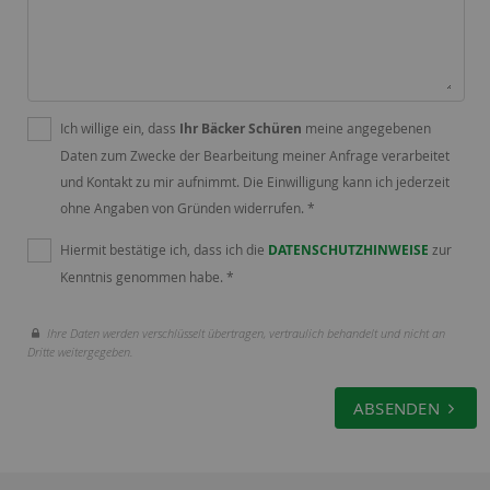
Ich willige ein, dass
Ihr Bäcker Schüren
meine angegebenen
Daten zum Zwecke der Bearbeitung meiner Anfrage verarbeitet
und Kontakt zu mir aufnimmt. Die Einwilligung kann ich jederzeit
ohne Angaben von Gründen widerrufen. *
Hiermit bestätige ich, dass ich die
DATENSCHUTZHINWEISE
zur
Kenntnis genommen habe. *
Ihre Daten werden verschlüsselt übertragen, vertraulich behandelt und nicht an
Dritte weitergegeben.
ABSENDEN