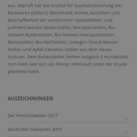
Name:
Session
aus. Geprüft hat das Institut für Qualitätssicherung von
Zweck:
Speichert die aktuelle Session des Besuchers
Backwaren (IQBack) Geschmack, Aroma, Aussehen und
Cookies:
PHPSESSID
Beschaffenheit der winterlichen Spezialitäten. Und
Laufzeit:
Dauer der Browsersitzung
prämiert wurden Butterstollen, Marzipanstollen, Bio-
Vollwert-Butterstollen, Bio-Vollwert-Marzipanstollen,
Name:
Resolution
Mohnstollen, Bio-Hanfstollen, Orangen-Grand-Manier-
Zweck:
Speichert die Auflösung des Browserfensters
Stollen und Apfel-Calvados-Stollen aus dem Hause
Cookies:
resolution
Schüren. Dem Butterstollen fehlten lediglich 3 Hundertstel
Laufzeit:
Dauer der Browsersitzung
zum Gold, weil sich ein kleiner Hohlraum unter der Kruste
gebildete hatte.
AUSZEICHNUNGEN
Der Feinschmecker 2017
Deutscher Solarpreis 2015