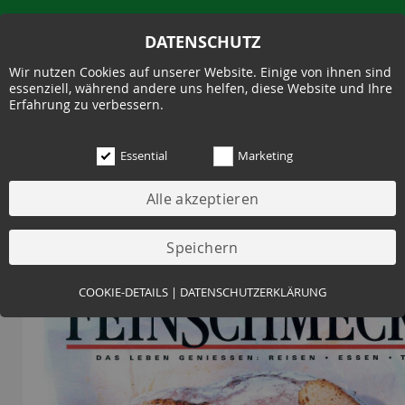
DATENSCHUTZ
Wir nutzen Cookies auf unserer Website. Einige von ihnen sind
essenziell, während andere uns helfen, diese Website und Ihre
Erfahrung zu verbessern.
Essential
Marketing
Der Feinschmecker 2017
Essential (3)
COOKIE-DETAILS
|
DATENSCHUTZERKLÄRUNG
Name:
Cookie Hinweis
Zweck:
Speichert die Cookie-Einstellungen des Besuchers
Cookies:
allowCookie
Laufzeit:
3 Monate