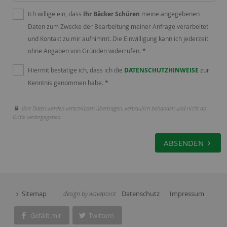
Ich willige ein, dass
Ihr Bäcker Schüren
meine angegebenen
Daten zum Zwecke der Bearbeitung meiner Anfrage verarbeitet
und Kontakt zu mir aufnimmt. Die Einwilligung kann ich jederzeit
ohne Angaben von Gründen widerrufen. *
Hiermit bestätige ich, dass ich die
DATENSCHUTZHINWEISE
zur
Kenntnis genommen habe. *
Ihre Daten werden verschlüsselt übertragen, vertraulich behandelt und nicht an
Dritte weitergegeben.
ABSENDEN
Sitemap
Datenschutz
Impressum
design by wavepoint
Gefällt mir
Twittern