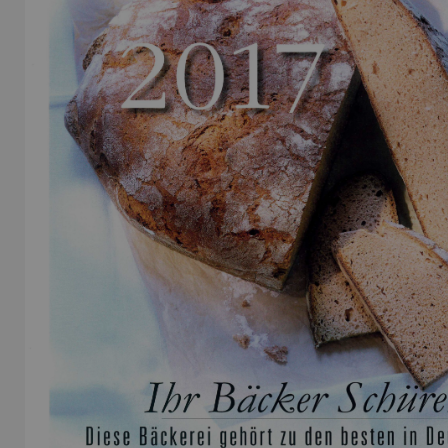
Name:
Session
Zweck:
Speichert die aktuelle Session des Besuchers
Cookies:
PHPSESSID
Laufzeit:
Dauer der Browsersitzung
Name:
Resolution
Zweck:
Speichert die Auflösung des Browserfensters
Cookies:
resolution
Laufzeit:
Dauer der Browsersitzung